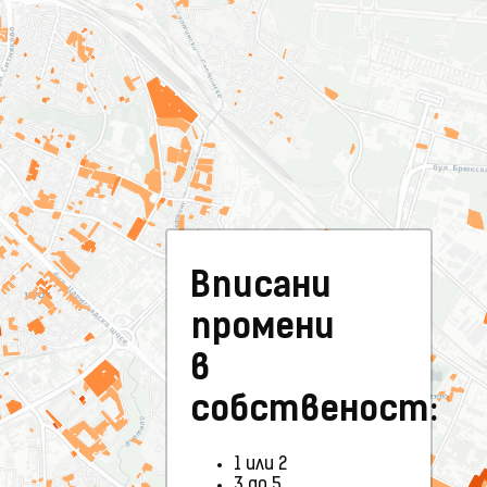
Вписани
промени
в
собственост:
1 или 2
3 до 5